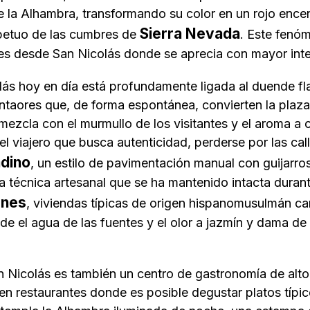
e la Alhambra, transformando su color en un rojo enc
Sierra Nevada
rpetuo de las cumbres de
. Este fenó
y es desde San Nicolás donde se aprecia con mayor int
olás hoy en día está profundamente ligada al
duende
fl
 cantaores que, de forma espontánea, convierten la plaz
 mezcla con el murmullo de los visitantes y el aroma 
ra el viajero que busca autenticidad, perderse por las ca
dino
, un estilo de pavimentación manual con guijarr
na técnica artesanal que se ha mantenido intacta duran
nes
, viviendas típicas de origen hispanomusulmán ca
onde el agua de las fuentes y el olor a jazmín y dama 
an Nicolás es también un centro de gastronomía de alt
en restaurantes donde es posible degustar platos típi