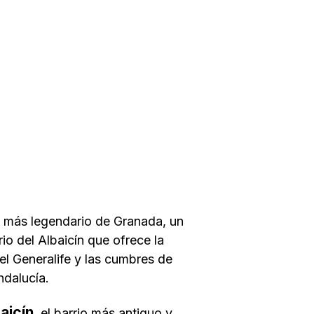
n más legendario de Granada, un
io del Albaicín que ofrece la
el Generalife y las cumbres de
ndalucía.
aicín
, el barrio más antiguo y