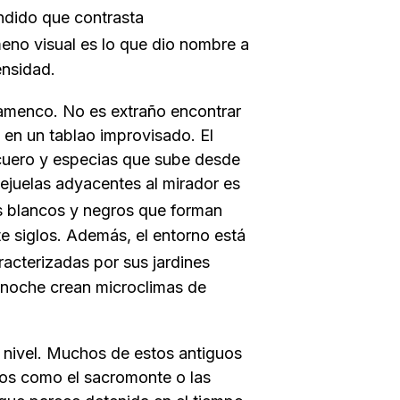
endido que contrasta
meno visual es lo que dio nombre a
ensidad.
amenco. No es extraño encontrar
a en un tablao improvisado. El
a cuero y especias que sube desde
llejuelas adyacentes al mirador es
os blancos y negros que forman
te siglos. Además, el entorno está
racterizadas por sus jardines
de noche crean microclimas de
o nivel. Muchos de estos antiguos
cos como el
sacromonte
o las