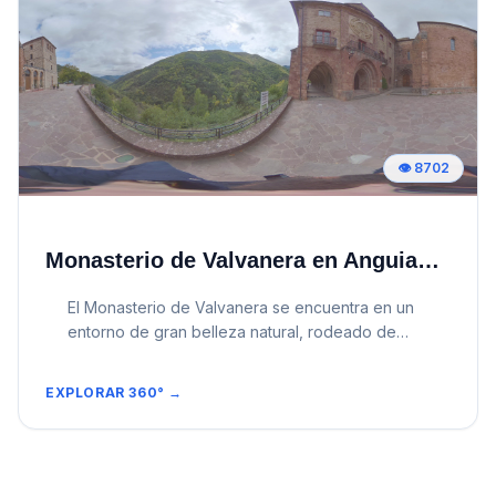
👁️
8702
Monasterio de Valvanera en Anguiano, La Rioja
El Monasterio de Valvanera se encuentra en un
entorno de gran belleza natural, rodeado de
montañas y bosques en la sierra de la Demanda,
en el municipio riojano de Anguiano. Es un lugar
EXPLORAR 360° →
de recogimiento espiritual y, al mismo tiempo,
uno de los símbolos más profundos de la
identidad riojana, pues custodia la imagen de la
Virgen de Valvanera, patrona de La Rioja. Sus