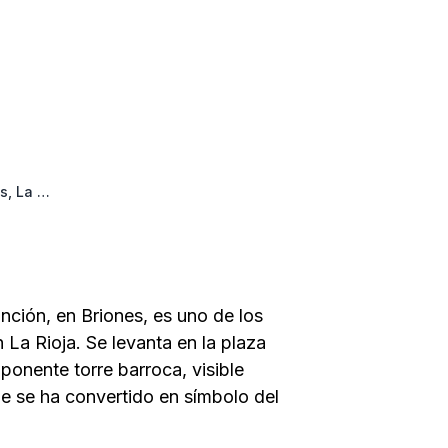
Iglesia de Nuestra Señora de la Asunción, Briones, La Rioja
nción, en Briones, es uno de los
n La Rioja. Se levanta en la plaza
mponente torre barroca, visible
ue se ha convertido en símbolo del