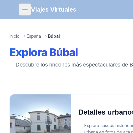
Viajes Virtuales
Open main menu
Inicio
España
Búbal
Explora
Búbal
Descubre los rincones más espectaculares de
B
Detalles urbano
Explora cascos históricos
urbana en fotos de alta 