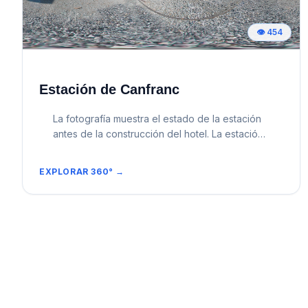
👁️
454
Estación de Canfranc
La fotografía muestra el estado de la estación
antes de la construcción del hotel. La estación
estuvo en este estado de abandono desde el
cierre de la linea internacional hasta la
EXPLORAR 360° →
construcción del hotel. La Estación
Internacional de Canfranc, un monumento
histórico imponente en el corazón del Pirineo
Aragonés, es mucho más que una estación de
tren. Resucitada de sus cenizas, es un
testimonio vivo de la ingeniería, la historia
convulsa del siglo XX y un símbolo de
esperanza renacida, que atrae a visitantes con
su arquitectura Beaux-Arts, su rica historia y su