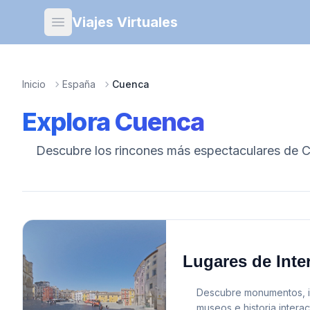
Viajes Virtuales
Open main menu
Inicio
España
Cuenca
Explora
Cuenca
Descubre los rincones más espectaculares de
C
Lugares de Inte
Descubre monumentos, ig
museos e historia interac