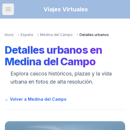
Viajes Virtuales
Open main menu
Inicio
España
Medina del Campo
Detalles urbanos
Detalles urbanos
en
Medina del Campo
Explora cascos históricos, plazas y la vida
urbana en fotos de alta resolución.
← Volver a
Medina del Campo