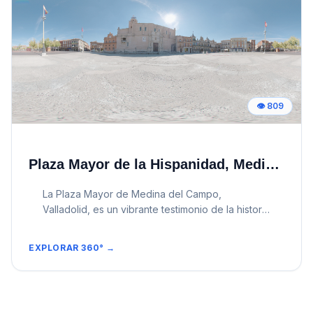
👁️
809
Plaza Mayor de la Hispanidad, Media del Campo (Valladolid)
La Plaza Mayor de Medina del Campo,
Valladolid, es un vibrante testimonio de la historia
y el comercio castellano. Desde su origen
medieval como mercado, hasta su papel crucial
EXPLORAR 360° →
en la economía de la lana y las ferias reales, esta
plaza ha sido el corazón palpitante de la villa.
Hoy en día, sigue siendo un punto de encuentro
esencial, albergando eventos, mercados y