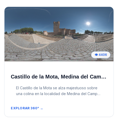
👁️
4406
Castillo de la Mota, Medina del Campo, Valladolid
El Castillo de la Mota se alza majestuoso sobre
una colina en la localidad de Medina del Campo,
dominando la llanura vallisoletana. Su perfil
inconfundible, de ladrillo rojizo y torres
EXPLORAR 360° →
almenadas, lo convierte en uno de los castillos
más representativos de la arquitectura militar