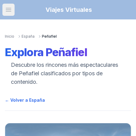
Viajes Virtuales
Open main menu
Inicio
España
Peñafiel
Explora
Peñafiel
Descubre los rincones más espectaculares
de
Peñafiel
clasificados por tipos de
contenido.
← Volver a España