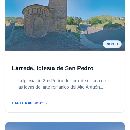
👁️
288
Lárrede, Iglesia de San Pedro
La Iglesia de San Pedro de Lárrede es una de
las joyas del arte románico del Alto Aragón,
situada en el pequeño pueblo de Lárrede, en la
provincia de Huesca. Construida en el siglo XI,
EXPLORAR 360° →
esta iglesia es un magnífico ejemplo del estilo
denominado &ldquo;románico serrablés&rdquo;,
característico de la comarca del Serrablo.
Características arquitectónicas &bull; Planta y