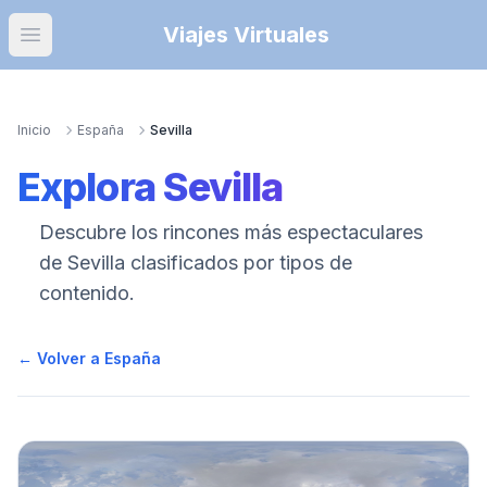
Viajes Virtuales
Open main menu
Inicio
España
Sevilla
Explora
Sevilla
Descubre los rincones más espectaculares
de
Sevilla
clasificados por tipos de
contenido.
← Volver a España