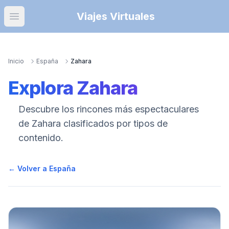
Viajes Virtuales
Open main menu
Inicio
España
Zahara
Explora
Zahara
Descubre los rincones más espectaculares
de
Zahara
clasificados por tipos de
contenido.
← Volver a España