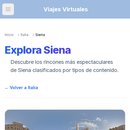
Viajes Virtuales
Open main menu
Inicio
Italia
Siena
Explora
Siena
Descubre los rincones más espectaculares
de
Siena
clasificados por tipos de contenido.
← Volver a Italia