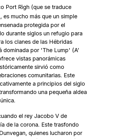
ico
Port Rìgh
(que se traduce
), es mucho más que un simple
 ensenada protegida por el
do durante siglos un refugio para
a los clanes de las Hébridas
stá dominada por 'The Lump' (A’
ofrece vistas panorámicas
históricamente sirvió como
ebraciones comunitarias. Este
cativamente a principios del siglo
 transformando una pequeña aldea
única.
cuando el rey Jacobo V de
anía de la corona. Este trasfondo
 Dunvegan, quienes lucharon por