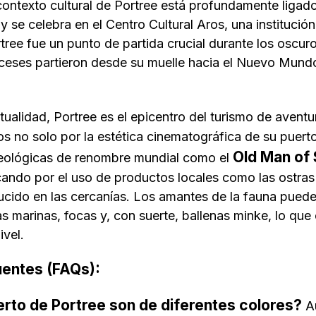
 contexto cultural de Portree está profundamente ligad
y se celebra en el Centro Cultural Aros, una institució
tree fue un punto de partida crucial durante los oscur
ceses partieron desde su muelle hacia el Nuevo Mund
tualidad, Portree es el epicentro del turismo de aventu
os no solo por la estética cinematográfica de su puerto,
Old Man of 
geológicas de renombre mundial como el
cando por el uso de productos locales como las ostras
ducido en las cercanías. Los amantes de la fauna pue
as marinas, focas y, con suerte, ballenas minke, lo qu
ivel.
uentes (FAQs):
uerto de Portree son de diferentes colores?
Au