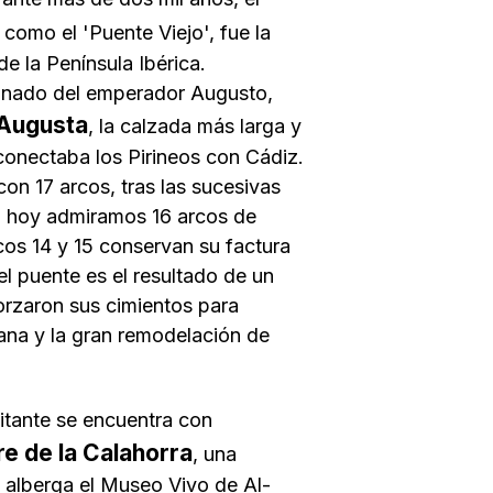
como el 'Puente Viejo', fue la
e la Península Ibérica.
reinado del emperador
Augusto
,
 Augusta
, la calzada más larga y
conectaba los Pirineos con Cádiz.
con 17 arcos, tras las sucesivas
o, hoy admiramos 16 arcos de
cos 14 y 15 conservan su factura
el puente es el resultado de un
orzaron sus cimientos para
tiana y la gran remodelación de
sitante se encuentra con
re de la Calahorra
, una
y alberga el Museo Vivo de Al-