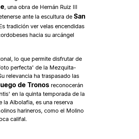
te
, una obra de
Hernán Ruiz III
San
detenerse ante la escultura de
Es tradición ver velas encendidas
 cordobeses hacia su arcángel
nal, lo que permite disfrutar de
'foto perfecta' de la Mezquita-
Su relevancia ha traspasado las
uego de Tronos
reconocerán
tis' en la quinta temporada de la
la Albolafia, es una reserva
olinos harineros, como el Molino
ca califal.