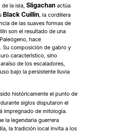
Sligachan
de la isla,
actúa
Black Cuillin
os
, la cordillera
ncia de las suaves formas de
llin son el resultado de una
l Paleógeno, hace
s. Su composición de
gabro
y
uro característico, sino
araíso de los escaladores,
so bajo la persistente lluvia
 sido históricamente el punto de
 durante siglos disputaron el
stá impregnado de mitología.
ue la legendaria guerrera
a, la tradición local invita a los