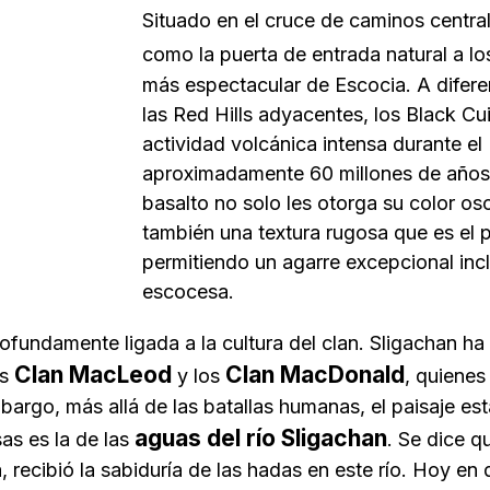
Situado en el cruce de caminos central 
como la puerta de entrada natural a l
más espectacular de Escocia. A difere
las Red Hills adyacentes, los Black Cui
actividad volcánica intensa durante e
aproximadamente 60 millones de año
basalto
no solo les otorga su color osc
también una textura rugosa que es el p
permitiendo un agarre excepcional inclu
escocesa.
rofundamente ligada a la cultura del clan. Sligachan ha
Clan MacLeod
Clan MacDonald
os
y los
, quienes
mbargo, más allá de las batallas humanas, el paisaje e
aguas del río Sligachan
as es la de las
. Se dice q
 recibió la sabiduría de las hadas en este río. Hoy en dí