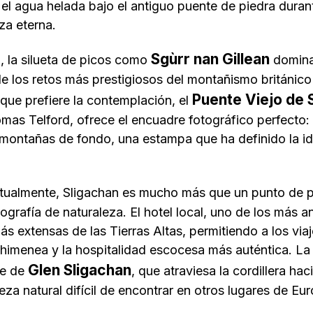
n el agua helada bajo el antiguo puente de piedra dura
eza eterna
.
Sgùrr nan Gillean
, la silueta de picos como
domina 
 los retos más prestigiosos del montañismo británico d
Puente Viejo de 
e que prefiere la contemplación, el
omas Telford, ofrece el encuadre fotográfico perfecto: 
 montañas de fondo, una estampa que ha definido la id
ualmente, Sligachan es mucho más que un punto de pa
tografía de naturaleza. El hotel local, uno de los más an
s extensas de las Tierras Altas, permitiendo a los via
chimenea y la hospitalidad escocesa más auténtica. La 
Glen Sligachan
le de
, que atraviesa la cordillera hac
za natural difícil de encontrar en otros lugares de Eu