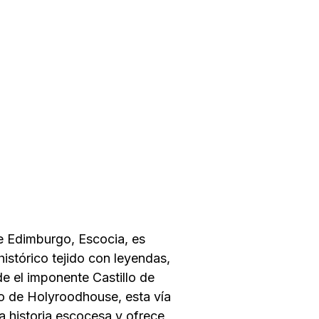
de Edimburgo, Escocia, es
istórico tejido con leyendas,
de el imponente Castillo de
o de Holyroodhouse, esta vía
a historia escocesa y ofrece