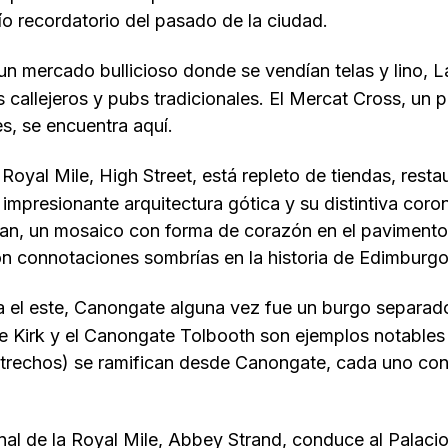
ío recordatorio del pasado de la ciudad.
n mercado bullicioso donde se vendían telas y lino, 
s callejeros y pubs tradicionales. El Mercat Cross, un 
s, se encuentra aquí.
Royal Mile, High Street, está repleto de tiendas, resta
u impresionante arquitectura gótica y su distintiva cor
ian, un mosaico con forma de corazón en el pavimento, 
on connotaciones sombrías en la historia de Edimburgo
el este, Canongate alguna vez fue un burgo separado
te Kirk y el Canongate Tolbooth son ejemplos notables
trechos) se ramifican desde Canongate, cada uno con 
nal de la Royal Mile, Abbey Strand, conduce al Palaci