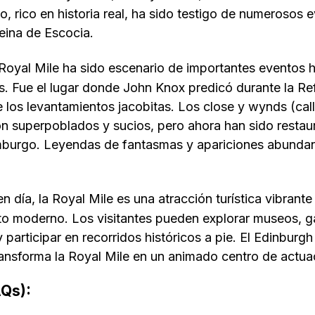
, rico en historia real, ha sido testigo de numerosos e
eina de Escocia.
Royal Mile ha sido escenario de importantes eventos h
as. Fue el lugar donde John Knox predicó durante la R
 los levantamientos jacobitas. Los close y wynds (call
on superpoblados y sucios, pero ahora han sido restau
mburgo. Leyendas de fantasmas y apariciones abundan,
n día, la Royal Mile es una atracción turística vibran
ento moderno. Los visitantes pueden explorar museos, ga
y participar en recorridos históricos a pie. El Edinburgh 
ansforma la Royal Mile en un animado centro de actua
AQs):