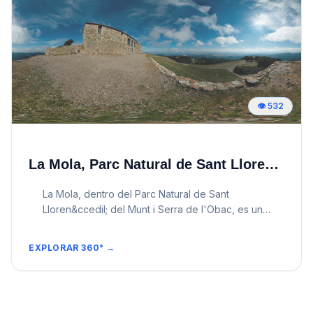
👁️
532
La Mola, Parc Natural de Sant Llorenç del Munt i Serra de l'Obac (Barcelona)
La Mola, dentro del Parc Natural de Sant
Lloren&ccedil; del Munt i Serra de l'Obac, es un
pico emblemático coronado por el Monasterio
románico de Sant Lloren&ccedil;. Ofrece
EXPLORAR 360° →
impresionantes vistas panorámicas, rutas de
senderismo desafiantes y una profunda
inmersión en la historia y la naturaleza catalanas.
Un destino ideal para amantes del senderismo, la