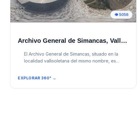
👁️
5056
Archivo General de Simancas, Valladolid
El Archivo General de Simancas, situado en la
localidad vallisoletana del mismo nombre, es
una de las instituciones más antiguas y
prestigiosas de Europa dedicadas a la
EXPLORAR 360° →
conservación de la memoria histórica. Ubicado
en un castillo del siglo XV que domina el valle
del Pisuerga, su aspecto imponente recuerda
tanto su origen militar como su posterior
función como centro de poder administrativo.
El edificio fue originalmente una fortaleza de
los Almirantes de Castilla, construida en el siglo
XV para controlar el acceso a Valladolid. En el
siglo XVI, bajo el reinado de Carlos I y