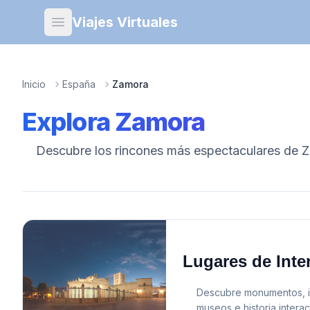
Viajes Virtuales
Open main menu
Inicio
España
Zamora
Explora
Zamora
Descubre los rincones más espectaculares de
Z
Lugares de Inte
Descubre monumentos, ig
museos e historia interac