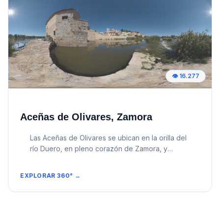
monumento que desafía las convenciones del
tiempo. Construida en el siglo XII (entre 1151 y
1174), su levantamiento en tan solo 23 años
permitió una unidad de estilo románico poco
frecuente. Sin embargo, es bajo el manto de la
noche cuando el templo revela su verdadera
mística. La iluminación artística resalta la piedra
👁️
16.277
de Villamayor, cuya tonalidad dorada parece
cobrar vida, destacando los detalles de su
famosa cúpula gallonada. Este cimborrio , con
sus 16 arcos y sus torrecillas circulares, es el
Aceñas de Olivares, Zamora
emblema de la ciudad y muestra una clara
influencia de las corrientes arquitectónicas del
Las Aceñas de Olivares se ubican en la orilla del
Oriente cristiano, traídas a la península a través
río Duero, en pleno corazón de Zamora, y
de las rutas comerciales y de peregrinación. Al
constituyen uno de los conjuntos hidráulicos más
recorrer el exterior del templo durante la noche,
singulares de la ciudad. Estas antiguas molinos
el visitante se encuentra con la Puerta del
EXPLORAR 360° →
harineros, conocidos como aceñas, aprovechan
Obispo , la única que se conserva íntegra de la
desde la Edad Media la fuerza del caudal del río
construcción original. Sus relieves y arquivoltas
para moler grano, siendo un testimonio vivo de
adquieren una profundidad dramática bajo el
la relación de la ciudad con el Duero y de la
juego de sombras proyectadas por los focos