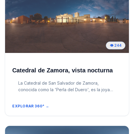
👁️
244
Catedral de Zamora, vista nocturna
La Catedral de San Salvador de Zamora,
conocida como la 'Perla del Duero', es la joya
más antigua de las capitales de Castilla y León.
Su estampa nocturna, protagonizada por un
EXPLORAR 360° →
icónico cimborrio de escamas de influencia
bizantina, constituye una de las visiones
arquitectónicas más singulares y poéticas del
románico europeo. La Catedral de Zamora es un